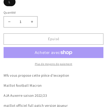
L
Quantité
Réduire
Augmenter
la
la
quantité
quantité
de
de
Épuisé
Mfs
Mfs
Aj
Aj
Auxerre
Auxerre
Gauthier
Gauthier
Hein
Hein
Plus de moyens de paiement
#7
#7
Macron
Macron
Mfs vous propose cette pièce d’exception
22/23
22/23
taille
taille
Maillot football Macron
L
L
AJA Auxerre saison 2022/23
maillot officiel full patch version joueur