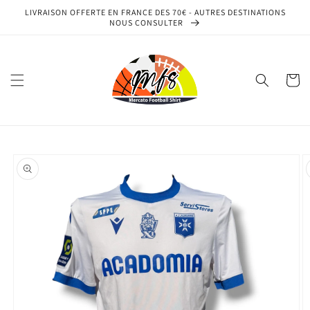
et
LIVRAISON OFFERTE EN FRANCE DES 70€ - AUTRES DESTINATIONS
passer
NOUS CONSULTER
au
contenu
Panier
Passer aux
informations
produits