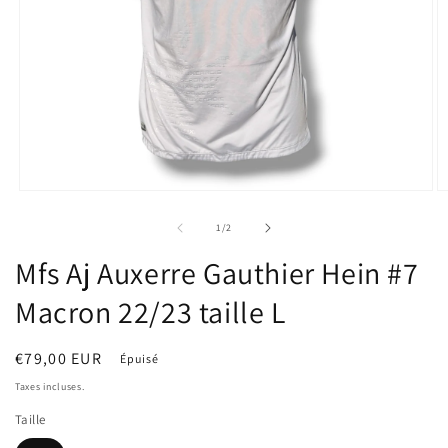
Ouvrir
Ou
le
le
média
m
de
1
/
2
1
2
dans
d
Mfs Aj Auxerre Gauthier Hein #7
une
u
fenêtre
fe
Macron 22/23 taille L
modale
m
Prix
€79,00 EUR
Épuisé
habituel
Taxes incluses.
Taille